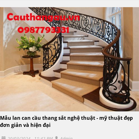
Mẫu lan can cầu thang sắt nghệ thuật - mỹ thuật đẹp
đơn giản và hiện đại
20/03/2024 - 11:42 PM
Admin