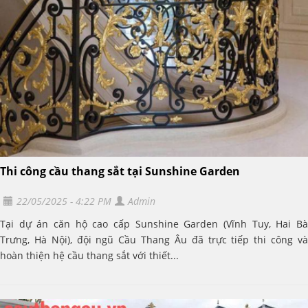
Thi công cầu thang sắt tại Sunshine Garden
22/05/2025 - 4:22 PM
Admin
Tại dự án căn hộ cao cấp Sunshine Garden (Vĩnh Tuy, Hai Bà
Trưng, Hà Nội), đội ngũ Cầu Thang Âu đã trực tiếp thi công và
hoàn thiện hệ cầu thang sắt với thiết...