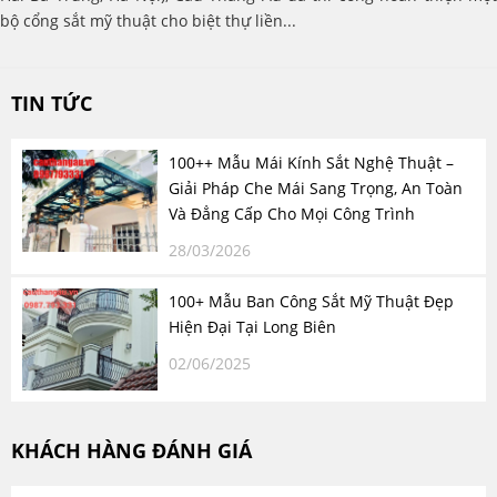
bộ cổng sắt mỹ thuật cho biệt thự liền...
TIN TỨC
100++ Mẫu Mái Kính Sắt Nghệ Thuật –
Giải Pháp Che Mái Sang Trọng, An Toàn
Và Đẳng Cấp Cho Mọi Công Trình
28/03/2026
100+ Mẫu Ban Công Sắt Mỹ Thuật Đẹp
Hiện Đại Tại Long Biên
02/06/2025
KHÁCH HÀNG ĐÁNH GIÁ