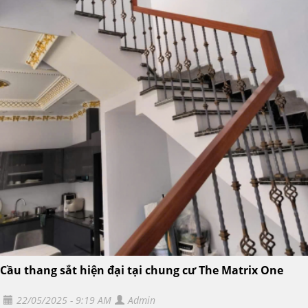
Cầu thang sắt hiện đại tại chung cư The Matrix One
22/05/2025 - 9:19 AM
Admin