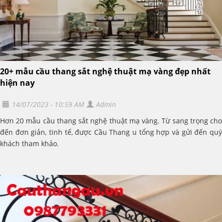
20+ mẫu cầu thang sắt nghệ thuật mạ vàng đẹp nhất
hiện nay
14/07/2023 - 10:59 AM
Admin
Hơn 20 mẫu cầu thang sắt nghệ thuật mạ vàng. Từ sang trọng cho
đến đơn giản, tinh tế, được Cầu Thang u tổng hợp và gửi đến quý
khách tham khảo.