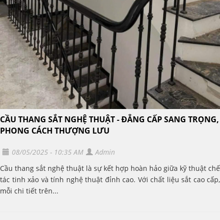
CẦU THANG SẮT NGHỆ THUẬT - ĐẲNG CẤP SANG TRỌNG,
PHONG CÁCH THƯỢNG LƯU
08/05/2025 - 10:35 AM
Admin
Cầu thang sắt nghệ thuật là sự kết hợp hoàn hảo giữa kỹ thuật chế
tác tinh xảo và tính nghệ thuật đỉnh cao. Với chất liệu sắt cao cấp,
mỗi chi tiết trên...