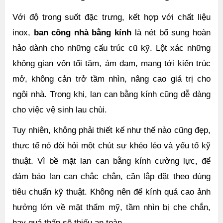
Với độ trong suốt đặc trưng, kết hợp với chất liệu 
inox, 
ban công nhà bằng kính 
là nét bổ sung hoàn 
hảo dành cho những cấu trúc cũ kỹ. Lột xác những 
không gian vốn tối tăm, ảm đạm, mang tới kiến trúc 
mở, không cản trở tầm nhìn, nâng cao giá trị cho 
ngôi nhà. Trong khi, lan can bằng kính cũng dễ dàng 
cho việc vệ sinh lau chùi.
Tuy nhiên, không phải thiết kế như thế nào cũng đẹp, 
thực tế nó đòi hỏi một chút sự khéo léo và yếu tố kỹ 
thuật. Vì bề mặt lan can bằng kính cường lực, để 
đảm bảo lan can chắc chắn, cần lắp đặt theo đúng 
tiêu chuẩn kỹ thuật. Không nên để kính quá cao ảnh 
hưởng lớn về mặt thẩm mỹ, tầm nhìn bị che chắn, 
hay quá thấp sẽ thiếu an toàn.