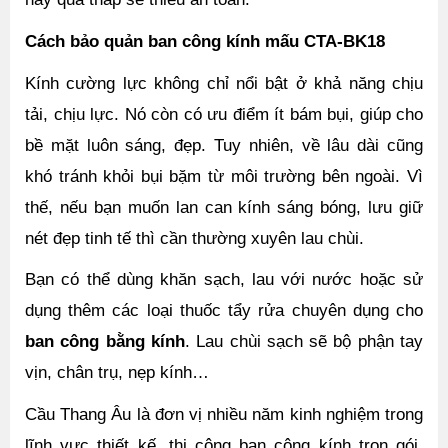
Cách bảo quản ban công kính mấu CTA-BK18 
Kính cường lực không chỉ nổi bật ở khả năng chịu 
tải, chịu lực. Nó còn có ưu điểm ít bám bụi, giúp cho 
bề mặt luôn sáng, đẹp. Tuy nhiên, về lâu dài cũng 
khó tránh khỏi bụi bặm từ môi trường bên ngoài. Vì 
thế, nếu bạn muốn lan can kính sáng bóng, lưu giữ 
nét đẹp tinh tế thì cần thường xuyên lau chùi.
Bạn có thể dùng khăn sạch, lau với nước hoặc sử 
dụng thêm các loại thuốc tẩy rửa chuyên dụng cho 
ban công bằng kính
. Lau chùi sạch sẽ bộ phận tay 
vịn, chân trụ, nẹp kính…
Cầu Thang Âu là đơn vị nhiều năm kinh nghiệm trong 
lĩnh vực thiết kế, thi công ban công kính trọn gói. 