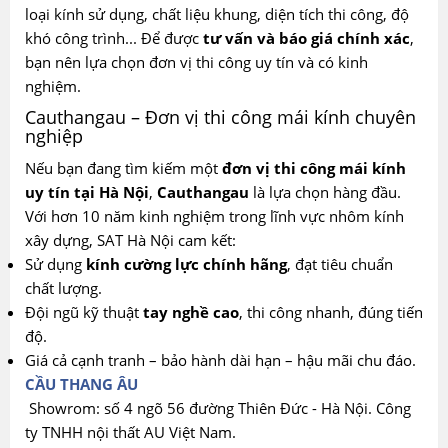
loại kính sử dụng, chất liệu khung, diện tích thi công, độ
khó công trình... Để được
tư vấn và báo giá chính xác
,
bạn nên lựa chọn đơn vị thi công uy tín và có kinh
nghiệm.
Cauthangau – Đơn vị thi công mái kính chuyên
nghiệp
Nếu bạn đang tìm kiếm một
đơn vị thi công mái kính
uy tín tại Hà Nội
,
Cauthangau
là lựa chọn hàng đầu.
Với hơn 10 năm kinh nghiệm trong lĩnh vực nhôm kính
xây dựng, SAT Hà Nội cam kết:
Sử dụng
kính cường lực chính hãng
, đạt tiêu chuẩn
chất lượng.
Đội ngũ kỹ thuật
tay nghề cao
, thi công nhanh, đúng tiến
độ.
Giá cả cạnh tranh – bảo hành dài hạn – hậu mãi chu đáo.
CẦU THANG ÂU
Showrom: số 4 ngõ 56 đường Thiên Đức - Hà Nội. Công
ty TNHH nội thất AU Việt Nam.