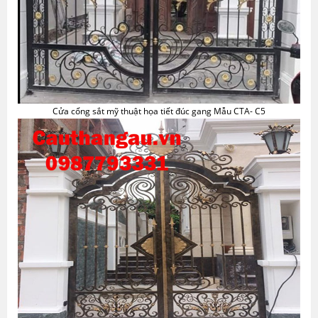
Cửa cổng sắt mỹ thuật họa tiết đúc gang Mẫu CTA- C5