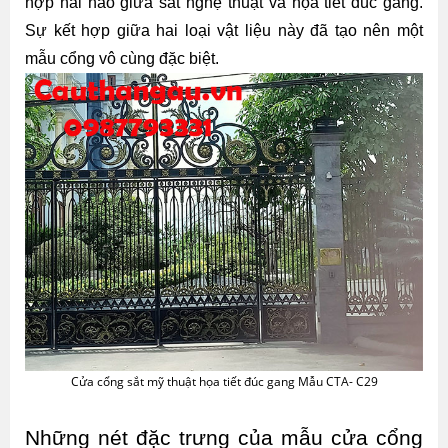
hợp hài hào giữa sắt nghệ thuật và họa tiết đúc gang. 
Sự kết hợp giữa hai loại vật liệu này đã tạo nên một 
mẫu cổng vô cùng đặc biệt.
Cửa cổng sắt mỹ thuật họa tiết đúc gang Mẫu CTA- C29
Những nét đặc trưng của mẫu cửa cổng 