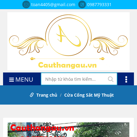
toan4405@gmail.com
0987793331
MENU
Trang chủ
Cửa Cổng Sắt Mỹ Thuật