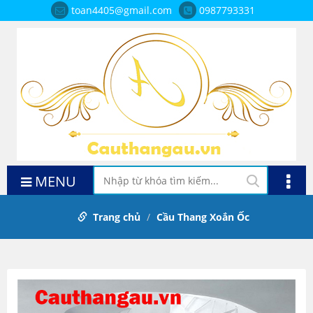
toan4405@gmail.com
0987793331
MENU
Trang chủ
Cầu Thang Xoắn Ốc