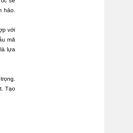
ốc sẽ 
 hảo. 
p với 
ẫu mã 
à lựa 
rọng. 
. Tạo 