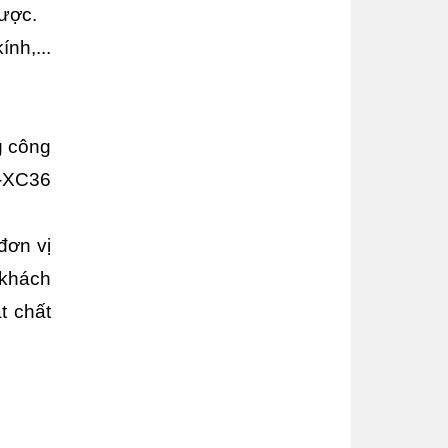
được.
h,... 
 công 
-XC36 
ơn vị 
khách 
 chất 