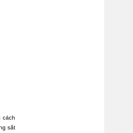
 cách 
g sắt 