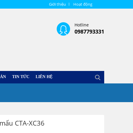
Giới thiệu
Hoạt động
Hotline
0987793331
 ÁN
TIN TỨC
LIÊN HỆ
t mấu CTA-XC36