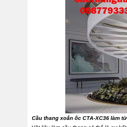
Cầu thang xoắn ốc CTA-XC36 làm từ 