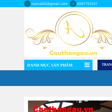
toan4405@gmail.com
0987793331
TRAN
DANH MỤC SẢN PHẨM