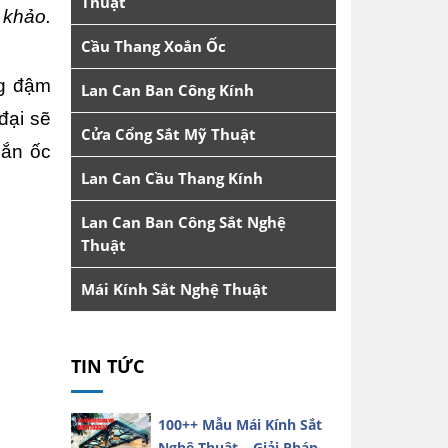
Thuật
khảo. 
Cầu Thang Xoắn Ốc
g đậm 
Lan Can Ban Công Kính
đại sẽ 
Cửa Cổng Sắt Mỹ Thuật
ắn ốc 
Lan Can Cầu Thang Kính
Lan Can Ban Công Sắt Nghệ
Thuật
Mái Kính Sắt Nghệ Thuật
TIN TỨC
100++ Mẫu Mái Kính Sắt
Nghệ Thuật – Giải Pháp