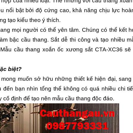
t hợp của nhiều loại. Thế nhưng với cầu thang xoắn 
u nổi bật bởi độ cứng cao, khả năng chịu lực hoàn
g tạo kiểu theo ý thích.
ng mọi người có thể yên tâm. Chúng có thể kết hợ
ể làm bậc cầu thang. Sắt dễ thi công và tạo nhiều m
Mẫu cầu thang xoắn ốc xương sắt CTA-XC36 sẽ l
ặc biệt?
mong muốn sở hữu những thiết kế hiện đại, sang t
u đến bạn nhìn tổng thể không có quá nhiều chi tiết
 cố định để tạo nên mẫu cầu thang độc đáo. 