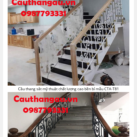
Cầu thang sắt mỹ thuật chất lượng cao bền bỉ mẫu CTA-T81