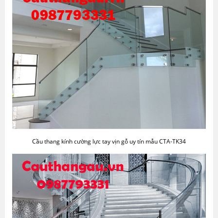
Cầu thang kính cường lực tay vịn gỗ uy tín mẫu CTA-TK34